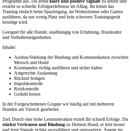
Programm aus. Du lernst
klare und positive Signale
zu setzen und
erzielst so schnelle Erfolgserlebnisse im Alltag. Ihr könnt das
Training einfach beim Spaziergang, im Wohnzimmer oder Garten
ausführen, da nur wenig Platz und kein schweres Trainingsgerät
benötigt wird.
Geeignet für alle Hunde, unabhängig von Erfahrung, Hundealter
und Verhaltenseigenheiten.
Inhalte:
Ausbau/Stärkung der Bindung und Kommunikation zwischen
Mensch und Hund
Kommandos richtig ausführen und sicher halten
Artgerechte Auslastung
Rückruf festigen
Impulskontrolle
Reizkontrolle
Geduld lernen
In der Fortgeschrittenen Gruppe wir häufig auf mit mehreren
Hunden am Viereck gearbeitet.
Ziel: Durch eine hohe Lernmotivation erzielt Ihr schnell Erfolge. Du
stärkst Vertrauen und Bindung
zu Deinem Hund, er hört besser
und lernt Signale richtig auszuführen und umzusetzen. Ängste im